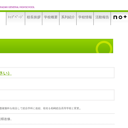
WAZAKI GENERAL HIGHSCHOOL
ﾄｯﾌﾟﾍﾟｰｼﾞ
校長挨拶
学校概要
系列紹介
学校情報
活動報告
さい）
。
盤被服科を統合して総合学科に改組、校名を柏崎総合高等学校と変更
規模改修。