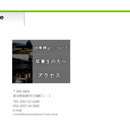
〒945-0826
新潟県柏崎市元城町１－１
TEL 0257-22-5288
FAX 0257-24-2365
e-mail:
school@kashiwazakisou-h.nein.ed.jp