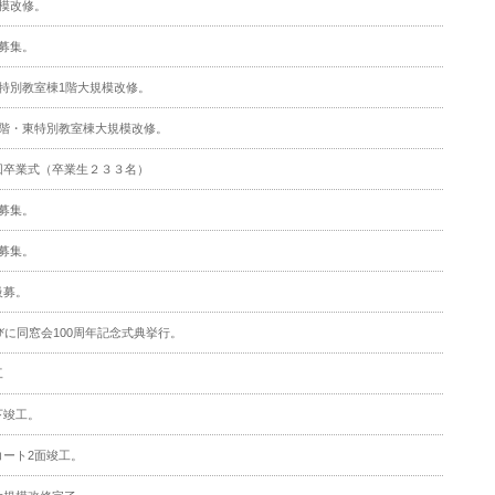
模改修。
募集。
特別教室棟1階大規模改修。
2階・東特別教室棟大規模改修。
回卒業式（卒業生２３３名）
募集。
募集。
級募。
びに同窓会100周年記念式典挙行。
工
下竣工。
コート2面竣工。