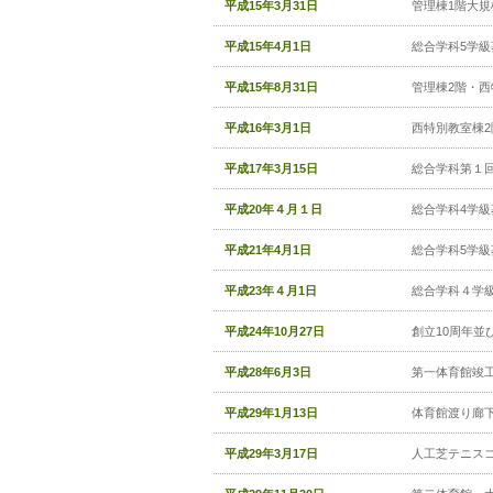
平成15年3月31日
管理棟1階大規
平成15年4月1日
総合学科5学級
平成15年8月31日
管理棟2階・西
平成16年3月1日
西特別教室棟
平成17年3月15日
総合学科第１
平成20年４月１日
総合学科4学級
平成21年4月1日
総合学科5学級
平成23年４月1日
総合学科４学
平成24年10月27日
創立10周年並
平成28年6月3日
第一体育館竣
平成29年1月13日
体育館渡り廊
平成29年3月17日
人工芝テニス